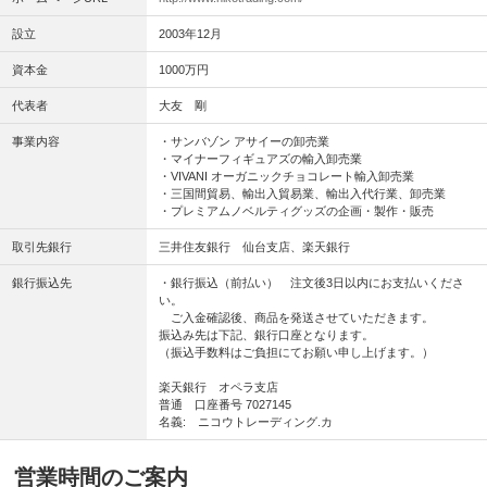
設立
2003年12月
資本金
1000万円
代表者
大友 剛
事業内容
・サンバゾン アサイーの卸売業
・マイナーフィギュアズの輸入卸売業
・VIVANI オーガニックチョコレート輸入卸売業
・三国間貿易、輸出入貿易業、輸出入代行業、卸売業
・プレミアムノベルティグッズの企画・製作・販売
取引先銀行
三井住友銀行 仙台支店、楽天銀行
銀行振込先
・銀行振込（前払い） 注文後3日以内にお支払いくださ
い。
ご入金確認後、商品を発送させていただきます。
振込み先は下記、銀行口座となります。
（振込手数料はご負担にてお願い申し上げます。）
楽天銀行 オペラ支店
普通 口座番号 7027145
名義: ニコウトレーディング.カ
営業時間のご案内