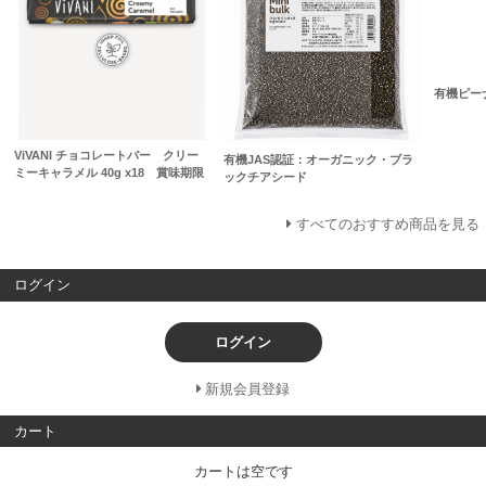
有機ピー
ViVANI チョコレートバー クリー
有機JAS認証：オーガニック・ブラ
ミーキャラメル 40g x18 賞味期限
ックチアシード
すべてのおすすめ商品を見る
ログイン
ログイン
新規会員登録
カート
カートは空です