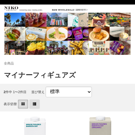
全商品
マイナーフィギュアズ
2
件中 1〜2件目
並び替え
表示切替